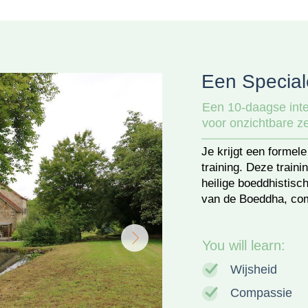
Een Special
Een 10-daagse inte
voor onzichtbare z
Je krijgt een formel
training. Deze train
heilige boeddhistisch
van de Boeddha, com
You will learn:
Wijsheid
Compassie