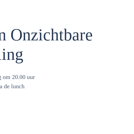
n Onzichtbare
ling
g om 20.00 uur
na de lunch