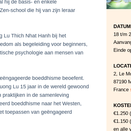
 hij de basis‑ en enkele
en-school die hij van zijn leraar
DATUM 
18 t/m 2
g Lu Thich Nhat Hanh bij het
Aanvang
eedom als begeleiding voor beginners,
Einde o
histische psychologie aan mensen van
LOCATI
2, Le M
 geëngageerde boeddhisme beoefent.
87190 
 Cuong Lu 15 jaar in de wereld gewoond
France
 praktijken in de samenleving
geerd boeddhisme naar het Westen,
KOSTE
 het toepassen van geëngageerd
€1.250 
€1.150 (
en alle 